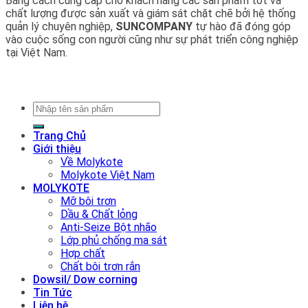
Bằng cách cung cấp cho khách hàng các sản phẩm tốt và
chất lượng được sản xuất và giám sát chặt chẽ bởi hệ thống
quản lý chuyên nghiệp,
SUNCOMPANY
tự hào đã đóng góp
vào cuộc sống con người cũng như sự phát triển công nghiệp
tại Việt Nam.
Tìm
kiếm:
Trang Chủ
Giới thiệu
Về Molykote
Molykote Việt Nam
MOLYKOTE
Mỡ bôi trơn
Dầu & Chất lỏng
Anti-Seize Bột nhão
Lớp phủ chống ma sát
Hợp chất
Chất bôi trơn rắn
Dowsil/ Dow corning
Tin Tức
Liên hệ