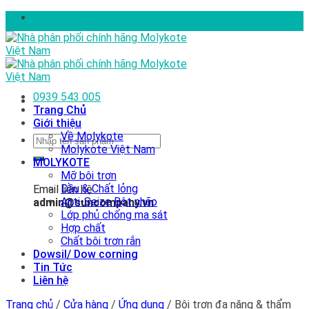
Skip
to
content
0939 543 005
Trang Chủ
Giới thiệu
Về Molykote
Tìm
Molykote Việt Nam
kiếm:
MOLYKOTE
Mỡ bôi trơn
Dầu & Chất lỏng
Email liên hệ
Anti-Seize Bột nhão
admin@suncompany.vn
Lớp phủ chống ma sát
Hợp chất
Chất bôi trơn rắn
Dowsil/ Dow corning
Tin Tức
Liên hệ
Trang chủ
/
Cửa hàng
/
Ứng dụng
/
Bôi trơn đa năng & thẩm