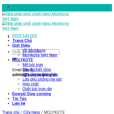
Skip
to
content
0939 543 005
Trang Chủ
Giới thiệu
Về Molykote
Tìm
Molykote Việt Nam
kiếm:
MOLYKOTE
Mỡ bôi trơn
Dầu & Chất lỏng
Email liên hệ
Anti-Seize Bột nhão
admin@suncompany.vn
Lớp phủ chống ma sát
Hợp chất
Chất bôi trơn rắn
Dowsil/ Dow corning
Tin Tức
Liên hệ
Trang chủ
/
Cửa hàng
/
MOLYKOTE