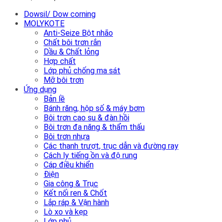
Dowsil/ Dow corning
MOLYKOTE
Anti-Seize Bột nhão
Chất bôi trơn rắn
Dầu & Chất lỏng
Hợp chất
Lớp phủ chống ma sát
Mỡ bôi trơn
Ứng dụng
Bản lề
Bánh răng, hộp số & máy bơm
Bôi trơn cao su & đàn hồi
Bôi trơn đa năng & thẩm thấu
Bôi trơn nhựa
Các thanh trượt, trục dẫn và đường ray
Cách ly tiếng ồn và độ rung
Cáp điều khiển
Điện
Gia công & Trục
Kết nối ren & Chốt
Lắp ráp & Vận hành
Lò xo và kẹp
Lớp phủ