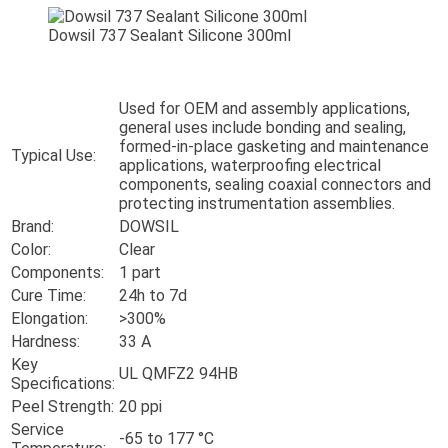
Dowsil 737 Sealant Silicone 300ml
Used for OEM and assembly applications,
general uses include bonding and sealing,
formed-in-place gasketing and maintenance
Typical Use:
applications, waterproofing electrical
components, sealing coaxial connectors and
protecting instrumentation assemblies.
Brand:
DOWSIL
Color:
Clear
Components:
1 part
Cure Time:
24h to 7d
Elongation:
>300%
Hardness:
33 A
Key
UL QMFZ2 94HB
Specifications:
Peel Strength:
20 ppi
Service
-65 to 177 °C