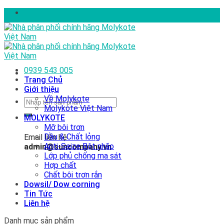
Skip
to
content
0939 543 005
Trang Chủ
Giới thiệu
Về Molykote
Tìm
Molykote Việt Nam
kiếm:
MOLYKOTE
Mỡ bôi trơn
Dầu & Chất lỏng
Email liên hệ
Anti-Seize Bột nhão
admin@suncompany.vn
Lớp phủ chống ma sát
Hợp chất
Chất bôi trơn rắn
Dowsil/ Dow corning
Tin Tức
Liên hệ
Danh mục sản phẩm