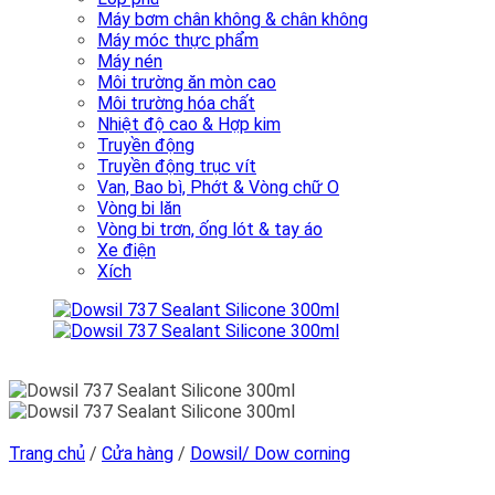
Máy bơm chân không & chân không
Máy móc thực phẩm
Máy nén
Môi trường ăn mòn cao
Môi trường hóa chất
Nhiệt độ cao & Hợp kim
Truyền động
Truyền động trục vít
Van, Bao bì, Phớt & Vòng chữ O
Vòng bi lăn
Vòng bi trơn, ống lót & tay áo
Xe điện
Xích
Trang chủ
/
Cửa hàng
/
Dowsil/ Dow corning